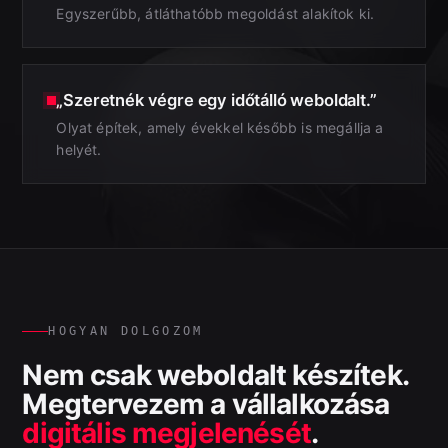
Egyszerűbb, átláthatóbb megoldást alakítok ki.
„Szeretnék végre egy időtálló weboldalt.”
Olyat építek, amely évekkel később is megállja a
helyét.
HOGYAN DOLGOZOM
Nem csak weboldalt készítek.
Megtervezem a vállalkozása
digitális megjelenését
.