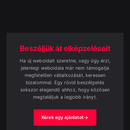
kell egy-két év múlva újrakezdeni.
készül, így számítógépen, tableten és mobiltelefonon
egyaránt megfelelően használható.
Beszéljük át elképzeléseit
Ha új weboldalt szeretne, vagy úgy érzi,
jelenlegi weboldala már nem támogatja
megfelelően vállalkozását, keressen
bizalommal. Egy rövid beszélgetés
sokszor elegendő ahhoz, hogy közösen
megtaláljuk a legjobb irányt.
Kérek egy ajánlatot