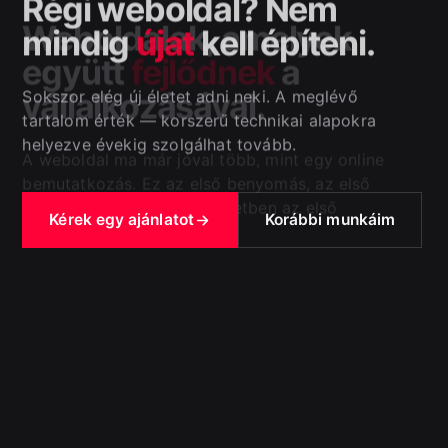
Régi weboldal? Nem
mindig
újat
kell építeni.
Sokszor elég új életet adni neki. A meglévő
tartalom érték — korszerű technikai alapokra
helyezve évekig szolgálhat tovább.
Kérek egy ajánlatot
Korábbi munkáim