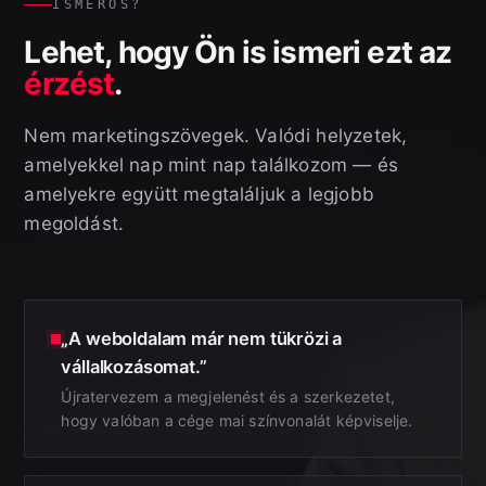
ISMERŐS?
Lehet, hogy Ön is ismeri ezt az
érzést
.
Nem marketingszövegek. Valódi helyzetek,
amelyekkel nap mint nap találkozom — és
amelyekre együtt megtaláljuk a legjobb
megoldást.
„A weboldalam már nem tükrözi a
vállalkozásomat.”
Újratervezem a megjelenést és a szerkezetet,
hogy valóban a cége mai színvonalát képviselje.