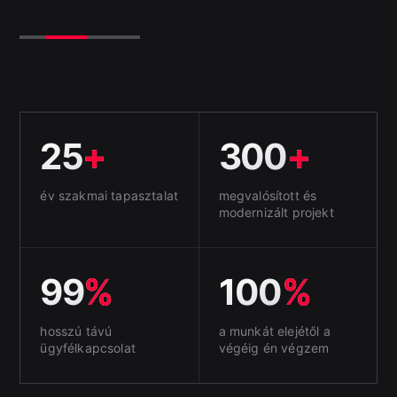
25
+
300
+
év szakmai tapasztalat
megvalósított és
modernizált projekt
99
%
100
%
hosszú távú
a munkát elejétől a
ügyfélkapcsolat
végéig én végzem